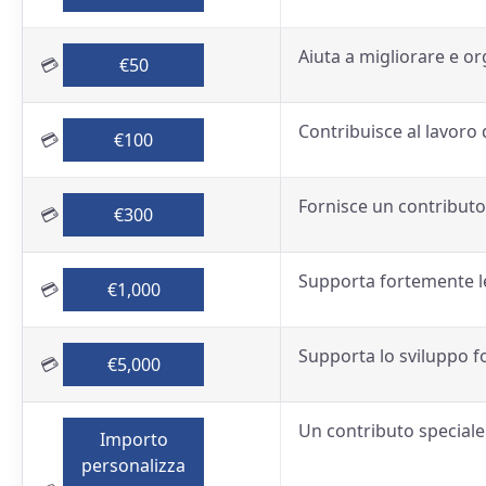
Aiuta a migliorare e or
💳
€50
Contribuisce al lavoro d
💳
€100
Fornisce un contributo 
💳
€300
Supporta fortemente le 
💳
€1,000
Supporta lo sviluppo f
💳
€5,000
Un contributo speciale 
Importo
personalizza