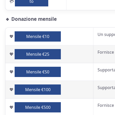
💳
to
🔹 Donazione mensile
Un suppor
💖
Mensile €10
Fornisce 
💖
Mensile €25
Supporta 
💖
Mensile €50
Supporta 
💖
Mensile €100
Fornisce 
💖
Mensile €500