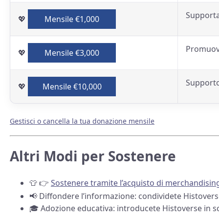
Supporta
💖
Mensile €1,000
Promuove
💖
Mensile €3,000
Supporto
💖
Mensile €10,000
Gestisci o cancella la tua donazione mensile
Altri Modi per Sostenere
👕 👉
Sostenere tramite l’acquisto di merchandisin
📢 Diffondere l’informazione: condividete Histovers
🎓 Adozione educativa: introducete Histoverse in s