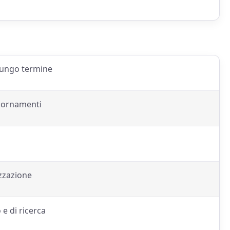
 lungo termine
giornamenti
izzazione
 e di ricerca