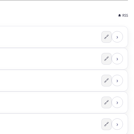
🔔 RSS
›
🔗
›
🔗
›
🔗
›
🔗
›
🔗