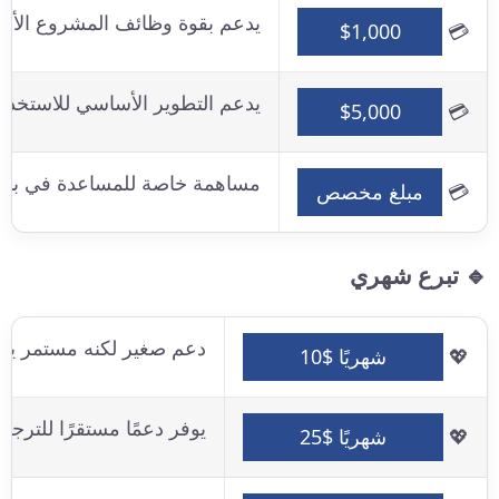
يدعم بقوة وظائف المشروع الأساس
$1,000
💳
يدعم التطوير الأساسي للاستخدام
$5,000
💳
مساهمة خاصة للمساعدة في بناء
💳
مبلغ مخصص
🔹 تبرع شهري
دعم صغير لكنه مستمر يش
💖
شهريًا $10
يوفر دعمًا مستقرًا للترجم
💖
شهريًا $25